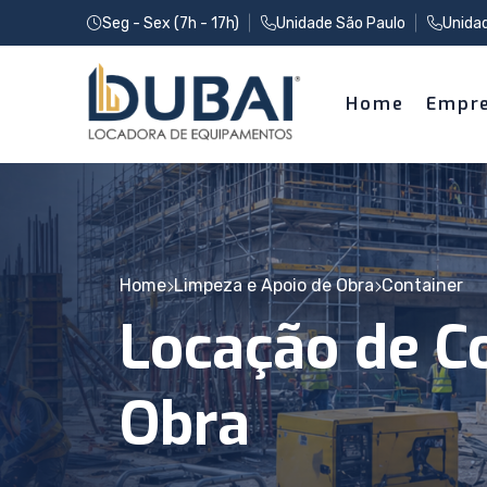
Seg - Sex (7h - 17h)
Unidade São Paulo
Unida
Home
Empr
Home
Limpeza e Apoio de Obra
Container
Locação de C
Obra