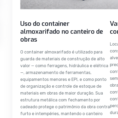
Uso do container
Va
almoxarifado no canteiro de
co
obras
Loca
cons
O container almoxarifado é utilizado para
alve
guarda de materiais de construção de alto
pre
valor — como ferragens, hidráulica e elétrica
cont
—, armazenamento de ferramentas,
sem 
equipamentos menores e EPI, e como ponto
obra
de organização e controle de estoque de
con
materiais em obras de maior duração. Sua
cont
estrutura metálica com fechamento por
per
cadeado protege o patrimônio da obra contra
dur
furto e intempéries, mantendo o canteiro