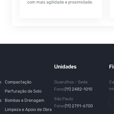
com mais agilidade e proximidade.
Unidades
F
o
Compactação
Guarulhos - Sede
Ca
no
Fone:
(11) 2482-1010
Perfuração de Solo
São Paulo
s
Bombas e Drenagem
Fone:
(11) 2791-6700
Limpeza e Apoio de Obra