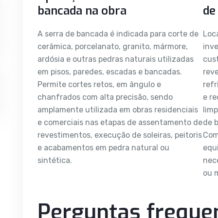
bancada na obra
de
A serra de bancada é indicada para corte de
Loca
cerâmica, porcelanato, granito, mármore,
inv
ardósia e outras pedras naturais utilizadas
cust
em pisos, paredes, escadas e bancadas.
reve
Permite cortes retos, em ângulo e
refr
chanfrados com alta precisão, sendo
e re
amplamente utilizada em obras residenciais
limp
e comerciais nas etapas de assentamento de
de b
revestimentos, execução de soleiras, peitoris
Com 
e acabamentos em pedra natural ou
equ
sintética.
nec
ou 
Perguntas freque