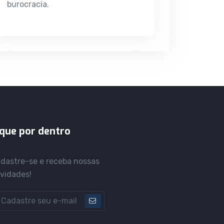
burocracia.
ique por dentro
dastre-se e receba nossas
vidades!